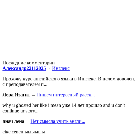
Последние комментарии
Александр22112025
Инглекс
Прохожу курс английского языка в Инглекс. В целом доволен,
с преподавателем п...
Лера Язагит
Пишем интересный расск...
why u ghosted her like i mean уже 14 лет прошло and u don't
continue ur story...
янач лена
Нет смысла учить англи...
сiкс севен ыыыыыы