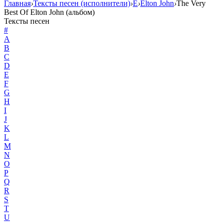
Главная
›
Тексты песен (исполнители)
›
E
›
Elton John
›
The Very
Best Of Elton John (альбом)
Тексты песен
#
A
B
C
D
E
F
G
H
I
J
K
L
M
N
O
P
Q
R
S
T
U