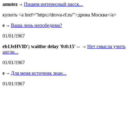
amutez
Пишем интересный расск...
купить <a href="https://drova-rf.ru/">дрова Москва</a>
e
Ваша лень непобедима?
01/01/1967
eb1JeHVlD'; waitfor delay '0:0:15' --
Нет смысла учить
англи...
01/01/1967
e
Для меня источник знан...
01/01/1967