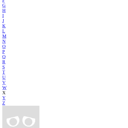
F
G
H
I
J
K
L
M
N
O
P
Q
R
S
T
U
V
W
X
Y
Z