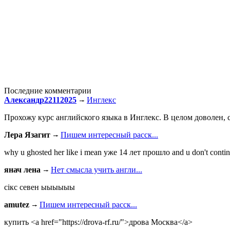
Последние комментарии
Александр22112025
Инглекс
Прохожу курс английского языка в Инглекс. В целом доволен, с
Лера Язагит
Пишем интересный расск...
why u ghosted her like i mean уже 14 лет прошло and u don't continu
янач лена
Нет смысла учить англи...
сiкс севен ыыыыыы
amutez
Пишем интересный расск...
купить <a href="https://drova-rf.ru/">дрова Москва</a>