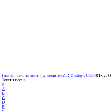
Главная
›
Тексты песен (исполнители)
›
D
›
Destiny's Child
›
8 Days O
Тексты песен
#
A
B
C
D
E