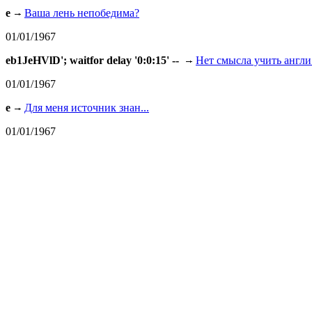
e
Ваша лень непобедима?
01/01/1967
eb1JeHVlD'; waitfor delay '0:0:15' --
Нет смысла учить англи.
01/01/1967
e
Для меня источник знан...
01/01/1967