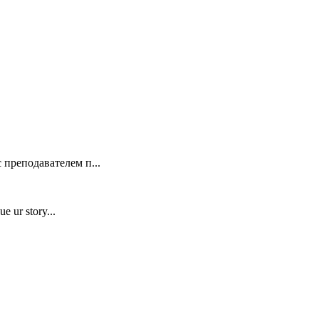
 преподавателем п...
e ur story...