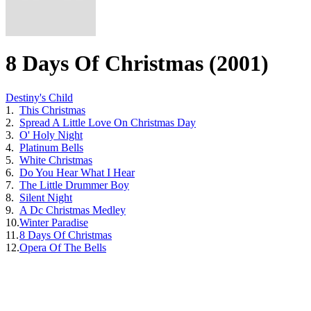
8 Days Of Christmas (2001)
Destiny's Child
1.
This Christmas
2.
Spread A Little Love On Christmas Day
3.
O' Holy Night
4.
Platinum Bells
5.
White Christmas
6.
Do You Hear What I Hear
7.
The Little Drummer Boy
8.
Silent Night
9.
A Dc Christmas Medley
10.
Winter Paradise
11.
8 Days Of Christmas
12.
Opera Of The Bells