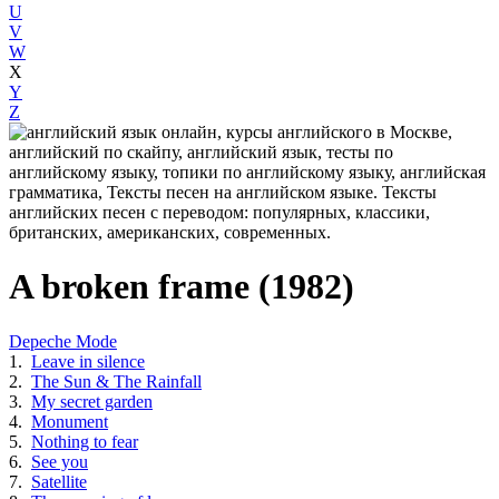
U
V
W
X
Y
Z
A broken frame (1982)
Depeche Mode
1.
Leave in silence
2.
The Sun & The Rainfall
3.
My secret garden
4.
Monument
5.
Nothing to fear
6.
See you
7.
Satellite