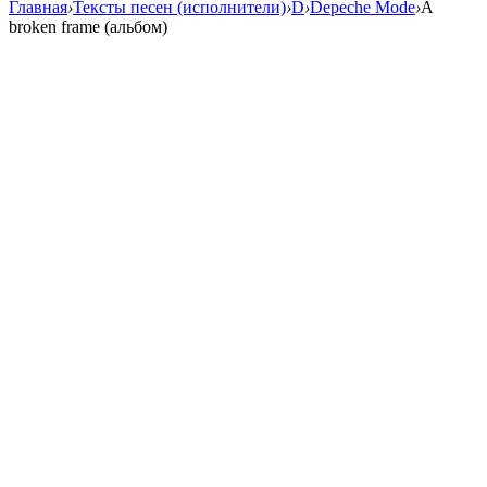
Главная
›
Тексты песен (исполнители)
›
D
›
Depeche Mode
›
A
broken frame (альбом)