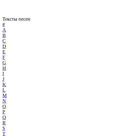
Тексты песен
#
A
B
C
D
E
F
G
H
I
J
K
L
M
N
O
P
Q
R
S
T