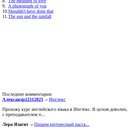
8.
The meaning of love
9.
A photograph of you
10.
Shouldn't have done that
11.
The sun and the rainfall
Последние комментарии
Александр22112025
Инглекс
Прохожу курс английского языка в Инглекс. В целом доволен,
с преподавателем п...
Лера Язагит
Пишем интересный расск...