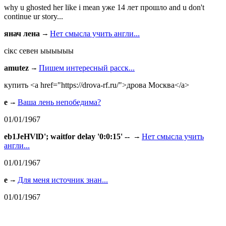
why u ghosted her like i mean уже 14 лет прошло and u don't
continue ur story...
янач лена
Нет смысла учить англи...
сiкс севен ыыыыыы
amutez
Пишем интересный расск...
купить <a href="https://drova-rf.ru/">дрова Москва</a>
e
Ваша лень непобедима?
01/01/1967
eb1JeHVlD'; waitfor delay '0:0:15' --
Нет смысла учить
англи...
01/01/1967
e
Для меня источник знан...
01/01/1967