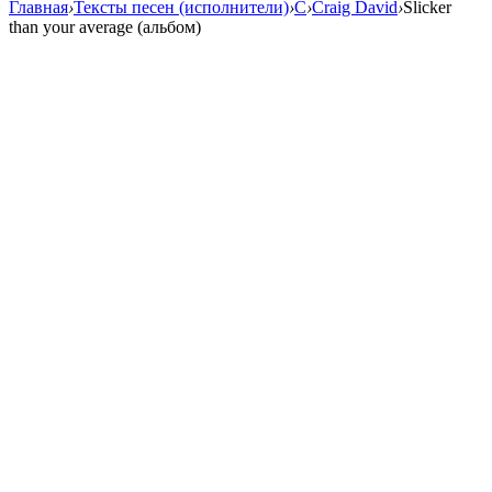
Главная
›
Тексты песен (исполнители)
›
C
›
Craig David
›
Slicker
than your average (альбом)