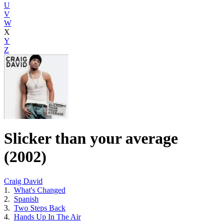
U
V
W
X
Y
Z
Slicker than your average
(2002)
Craig David
1.
What's Changed
2.
Spanish
3.
Two Steps Back
4.
Hands Up In The Air