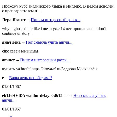
Прохожу курс английского языка в Инглекс. В целом доволен,
с преподавателем п...
Лера Язагит
Пишем интересный расск...
why u ghosted her like i mean уже 14 лет прошло and u don't
continue ur story...
янач лена
Нет смысла учить англи...
сiкс севен ыыыыыы
amutez
Пишем интересный расск...
купить <a href="https://drova-rf.ru/">дрова Москва</a>
e
Ваша лень непобедима?
01/01/1967
eb1JeHVlD'; waitfor delay '0:0:15' --
Нет смысла учить
англи...
01/01/1967