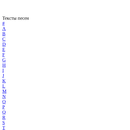
Тексты песен
#
A
B
C
D
E
F
G
H
I
J
K
L
M
N
O
P
Q
R
S
T