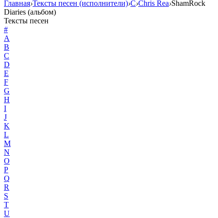
Главная
›
Тексты песен (исполнители)
›
C
›
Chris Rea
›
ShamRock
Diaries (альбом)
Тексты песен
#
A
B
C
D
E
F
G
H
I
J
K
L
M
N
O
P
Q
R
S
T
U