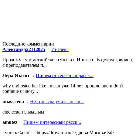
Последние комментарии
Александр22112025
Инглекс
Прохожу курс английского языка в Инглекс. В целом доволен,
с преподавателем п...
Лера Язагит
Пишем интересный расск...
why u ghosted her like i mean уже 14 лет прошло and u don't
continue ur story...
янач лена
Нет смысла учить англи...
сiкс севен ыыыыыы
amutez
Пишем интересный расск...
купить <a href="https://drova-rf.ru/">дрова Москва</a>