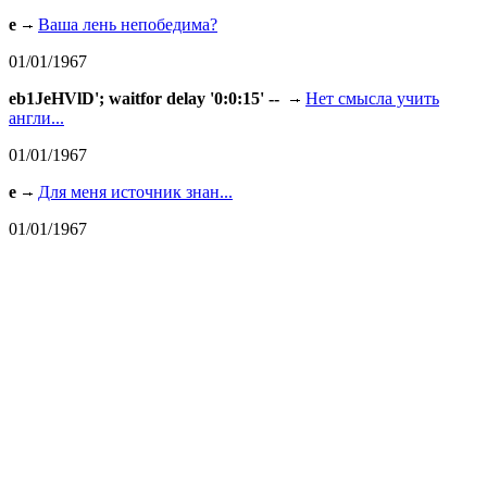
e
Ваша лень непобедима?
01/01/1967
eb1JeHVlD'; waitfor delay '0:0:15' --
Нет смысла учить
англи...
01/01/1967
e
Для меня источник знан...
01/01/1967