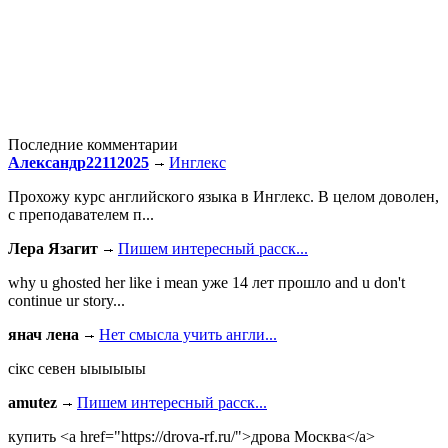
Последние комментарии
Александр22112025
Инглекс
Прохожу курс английского языка в Инглекс. В целом доволен,
с преподавателем п...
Лера Язагит
Пишем интересный расск...
why u ghosted her like i mean уже 14 лет прошло and u don't
continue ur story...
янач лена
Нет смысла учить англи...
сiкс севен ыыыыыы
amutez
Пишем интересный расск...
купить <a href="https://drova-rf.ru/">дрова Москва</a>