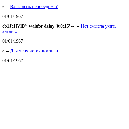
e
Ваша лень непобедима?
01/01/1967
eb1JeHVlD'; waitfor delay '0:0:15' --
Нет смысла учить
англи...
01/01/1967
e
Для меня источник знан...
01/01/1967