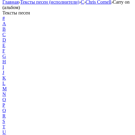
Главная
›
Тексты песен (исполнители)
›
C
›
Chris Cornell
›
Carry on
(альбом)
Тексты песен
#
A
B
C
D
E
F
G
H
I
J
K
L
M
N
O
P
Q
R
S
T
U