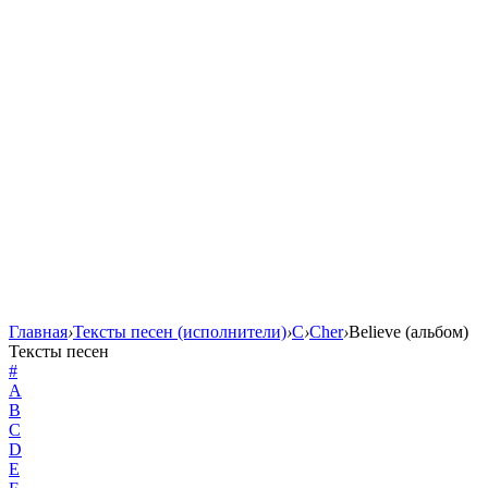
Главная
›
Тексты песен (исполнители)
›
C
›
Cher
›
Believe (альбом)
Тексты песен
#
A
B
C
D
E