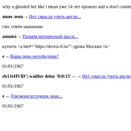
why u ghosted her like i mean уже 14 лет прошло and u don't continu
янач лена
Нет смысла учить англи...
сiкс севен ыыыыыы
amutez
Пишем интересный расск...
купить <a href="https://drova-rf.ru/">дрова Москва</a>
e
Ваша лень непобедима?
01/01/1967
eb1JeHVlD'; waitfor delay '0:0:15' --
Нет смысла учить англи.
01/01/1967
e
Для меня источник знан...
01/01/1967