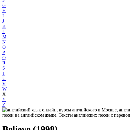
F
G
H
I
J
K
L
M
N
O
P
Q
R
S
T
U
V
W
X
Y
Z
Believe (1998)