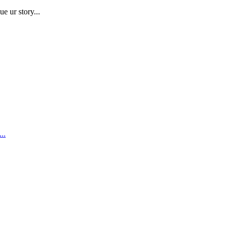
e ur story...
..