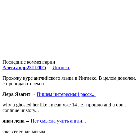
Последние комментарии
Александр22112025
Инглекс
Прохожу курс английского языка в Инглекс. В целом доволен,
с преподавателем п...
Лера Язагит
Пишем интересный расск...
why u ghosted her like i mean уже 14 лет прошло and u don't
continue ur story...
янач лена
Нет смысла учить англи...
сiкс севен ыыыыыы