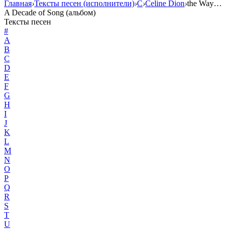
Главная
›
Тексты песен (исполнители)
›
C
›
Celine Dion
›
the Way…
A Decade of Song (альбом)
Тексты песен
#
A
B
C
D
E
F
G
H
I
J
K
L
M
N
O
P
Q
R
S
T
U