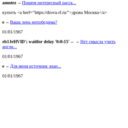
amutez
Пишем интересный расск...
купить <a href="https://drova-rf.ru/">дрова Москва</a>
e
Ваша лень непобедима?
01/01/1967
eb1JeHVlD'; waitfor delay '0:0:15' --
Нет смысла учить
англи...
01/01/1967
e
Для меня источник знан...
01/01/1967