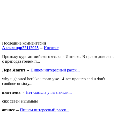
Последние комментарии
Александр22112025
Инглекс
Прохожу курс английского языка в Инглекс. В целом доволен,
с преподавателем п...
Лера Язагит
Пишем интересный расск...
why u ghosted her like i mean уже 14 лет прошло and u don't
continue ur story...
янач лена
Нет смысла учить англи...
сiкс севен ыыыыыы
amutez
Пишем интересный расск...