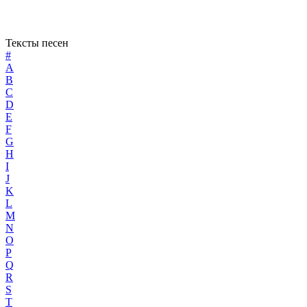
Тексты песен
#
A
B
C
D
E
F
G
H
I
J
K
L
M
N
O
P
Q
R
S
T