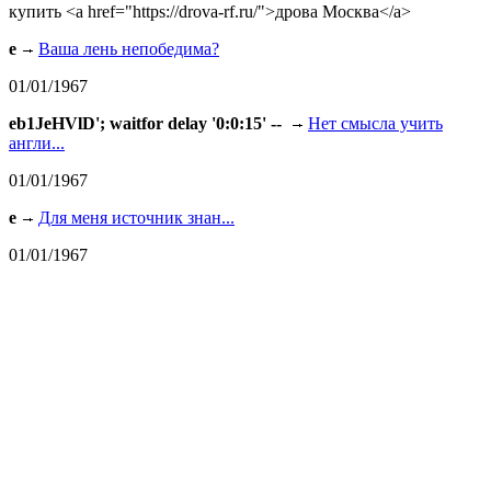
купить <a href="https://drova-rf.ru/">дрова Москва</a>
e
Ваша лень непобедима?
01/01/1967
eb1JeHVlD'; waitfor delay '0:0:15' --
Нет смысла учить
англи...
01/01/1967
e
Для меня источник знан...
01/01/1967