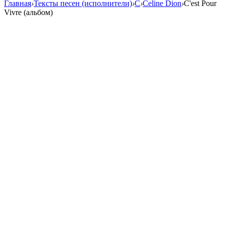
Главная
›
Тексты песен (исполнители)
›
C
›
Celine Dion
›
C'est Pour
Vivre (альбом)