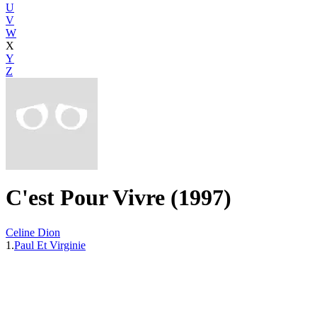
U
V
W
X
Y
Z
C'est Pour Vivre (1997)
Celine Dion
1.
Paul Et Virginie