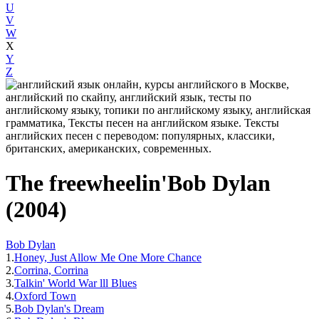
U
V
W
X
Y
Z
The freewheelin'Bob Dylan
(2004)
Bob Dylan
1.
Honey, Just Allow Me One More Chance
2.
Corrina, Corrina
3.
Talkin' World War lll Blues
4.
Oxford Town
5.
Bob Dylan's Dream