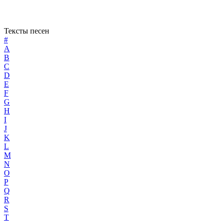
Тексты песен
#
A
B
C
D
E
F
G
H
I
J
K
L
M
N
O
P
Q
R
S
T