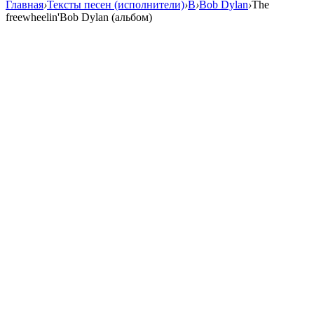
Главная
›
Тексты песен (исполнители)
›
B
›
Bob Dylan
›
The
freewheelin'Bob Dylan (альбом)