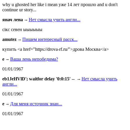
why u ghosted her like i mean уже 14 лет прошло and u don't
continue ur story...
янач лена
Нет смысла учить англи...
сiкс севен ыыыыыы
amutez
Пишем интересный расск...
купить <a href="https://drova-rf.ru/">дрова Москва</a>
e
Ваша лень непобедима?
01/01/1967
eb1JeHVlD'; waitfor delay '0:0:15' --
Нет смысла учить
англи...
01/01/1967
e
Для меня источник знан...
01/01/1967