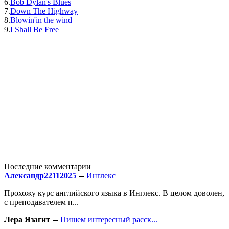
6.
Bob Dylan's Blues
7.
Down The Highway
8.
Blowin'in the wind
9.
I Shall Be Free
Последние комментарии
Александр22112025
Инглекс
Прохожу курс английского языка в Инглекс. В целом доволен,
с преподавателем п...
Лера Язагит
Пишем интересный расск...