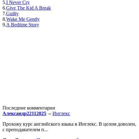
5.
I Never Cry
6.
Give The Kid A Break
7.
Guilty
8.
Wake Me Gently
9.
A Bedtime Story
Последние комментарии
Александр22112025
Инглекс
Прохожу курс английского языка в Инглекс. В целом доволен,
с преподавателем п...