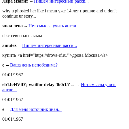
Лера Язагит
Пишем интересный расск...
why u ghosted her like i mean уже 14 лет прошло and u don't
continue ur story...
янач лена
Нет смысла учить англи...
сiкс севен ыыыыыы
amutez
Пишем интересный расск...
купить <a href="https://drova-rf.ru/">дрова Москва</a>
e
Ваша лень непобедима?
01/01/1967
eb1JeHVlD'; waitfor delay '0:0:15' --
Нет смысла учить
англи...
01/01/1967
e
Для меня источник знан...
01/01/1967