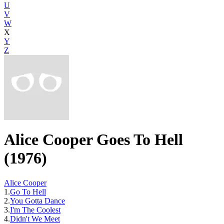
U
V
W
X
Y
Z
Alice Cooper Goes To Hell
(1976)
Alice Cooper
1.
Go To Hell
2.
You Gotta Dance
3.
I'm The Coolest
4.
Didn't We Meet