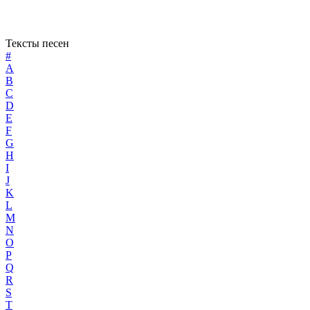
Тексты песен
#
A
B
C
D
E
F
G
H
I
J
K
L
M
N
O
P
Q
R
S
T