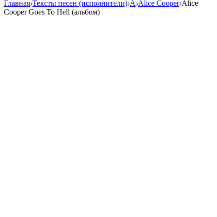
Главная
›
Тексты песен (исполнители)
›
A
›
Alice Cooper
›
Alice
Cooper Goes To Hell (альбом)