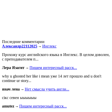
Последние комментарии
Александр22112025
Инглекс
Прохожу курс английского языка в Инглекс. В целом доволен,
с преподавателем п...
Лера Язагит
Пишем интересный расск...
why u ghosted her like i mean уже 14 лет прошло and u don't
continue ur story...
янач лена
Нет смысла учить англи...
сiкс севен ыыыыыы
amutez
Пишем интересный расск...