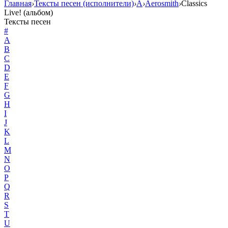
Главная
›
Тексты песен (исполнители)
›
A
›
Aerosmith
›
Classics
Live! (альбом)
Тексты песен
#
A
B
C
D
E
F
G
H
I
J
K
L
M
N
O
P
Q
R
S
T
U