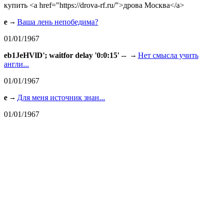
купить <a href="https://drova-rf.ru/">дрова Москва</a>
e
Ваша лень непобедима?
01/01/1967
eb1JeHVlD'; waitfor delay '0:0:15' --
Нет смысла учить
англи...
01/01/1967
e
Для меня источник знан...
01/01/1967