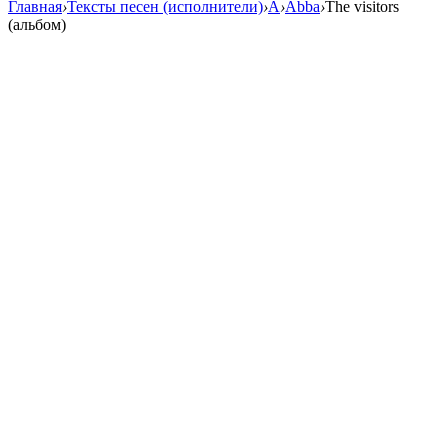
Главная
›
Тексты песен (исполнители)
›
A
›
Abba
›
The visitors
(альбом)