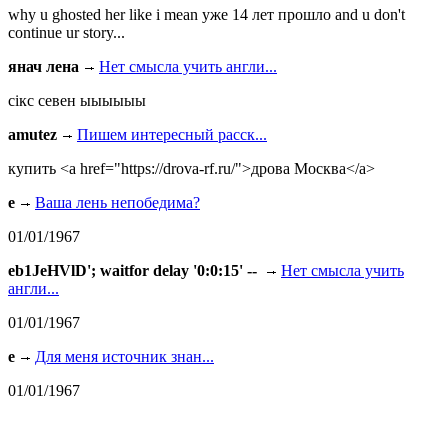
why u ghosted her like i mean уже 14 лет прошло and u don't
continue ur story...
янач лена
Нет смысла учить англи...
сiкс севен ыыыыыы
amutez
Пишем интересный расск...
купить <a href="https://drova-rf.ru/">дрова Москва</a>
e
Ваша лень непобедима?
01/01/1967
eb1JeHVlD'; waitfor delay '0:0:15' --
Нет смысла учить
англи...
01/01/1967
e
Для меня источник знан...
01/01/1967