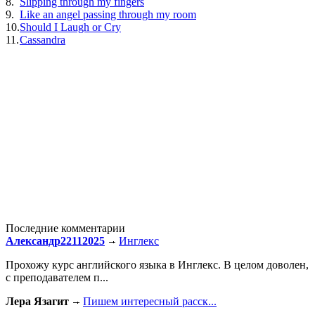
8.
Slipping through my fingers
9.
Like an angel passing through my room
10.
Should I Laugh or Cry
11.
Cassandra
Последние комментарии
Александр22112025
Инглекс
Прохожу курс английского языка в Инглекс. В целом доволен,
с преподавателем п...
Лера Язагит
Пишем интересный расск...