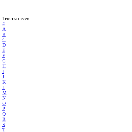
Тексты песен
#
A
B
C
D
E
F
G
H
I
J
K
L
M
N
O
P
Q
R
S
T