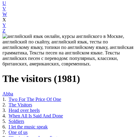
U
V
W
X
Y
Z
The visitors (1981)
Abba
1.
Two For The Price Of One
2.
The Visitors
3.
Head over heels
4.
When All Is Said And Done
5.
Soldiers
6.
I let the music speak
7.
One of us